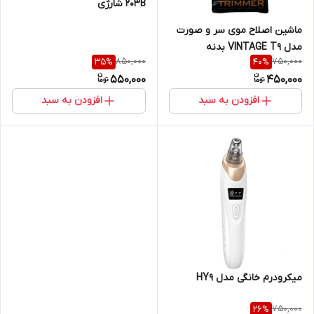
203B شارژی
ماشین اصلاح موی سر و صورت
مدل VINTAGE T9 بدنه
850,000
750,000
35
%
40
%
پلاستیکی
550,000
450,000
افزودن به سبد
افزودن به سبد
میکرودرم خانگی مدل HY9
750,000
26
%