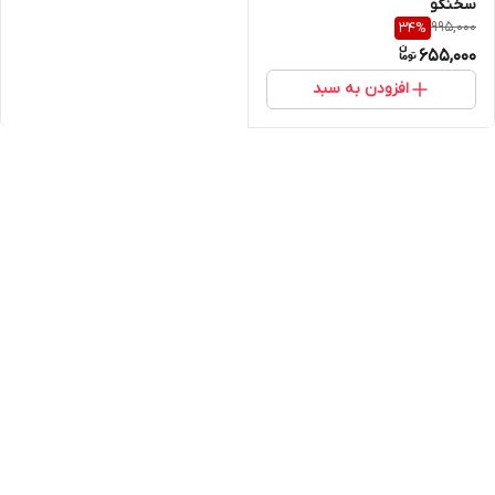
سخنگو
995,000
34
%
655,000
افزودن به سبد