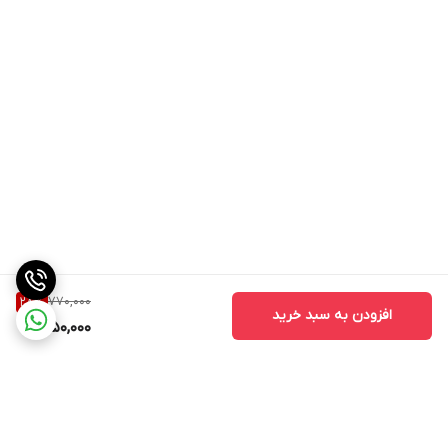
770,000
28
%
افزودن به سبد خرید
550,000