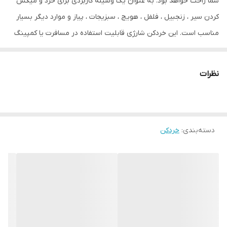
شما راحت خواهد بود. به عنوان یک وسیله کاربردی برای خرد و میکس
کردن سیر ، زنجبیل ، فلفل ، هویج ، سبزیجات ، پیاز و موارد دیگر بسیار
مناسب است. این خردکن شارژی قابلیت استفاده در مسافرت یا کمپینگ
ها را دارا بوده همچنین ضدآب بوده و آب از محفظه زیرین به بالا و
موتور نفوذ نمیکند.این دستگاه از پلاستیک ABS ساخته شده و بسیار
نظرات
مقاوم بوده و همچنین تیغه های آن ضدزنگ می باشد.
دسته‌بندی
:
خردکن