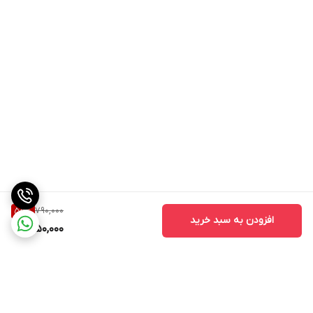
790,000
55
%
افزودن به سبد خرید
350,000