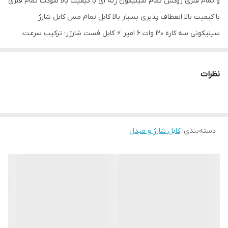
و تمام فلزی روکش تمام سیلیکون ژله ای با کیفیت بالا سوکت تمام فلزی
با کیفیت بالا انعطاف پذیری بسیار بالا کابل تمام مس کابل شارژ
سیلیکونی سه کاره 120 وات 6 امپر ⚡ کابل فست شارژر؛ ترکیب سرعت،
دوام و طراحی هوشمند کابل‌های فست شارژر نسل جدیدی از
اتصال‌دهنده‌ها هستن که تجربه شارژ و انتقال داده رو به سطحی بالاتر
نظرات
می‌برن. این کابل‌ها با ساختار مقاوم، طراحی دقیق و قابلیت شارژ سریع،
انتخابی ایده‌آل برای کسانی هستن که به زمان، کیفیت و زیبایی اهمیت
می‌دن. 📱 مناسب برای انواع دستگاه‌ها 🚀 شارژ سریع بدون افت ولتاژ 🛡️
دسته‌بندی
:
کابل شارژ و مبدل
مقاوم در برابر کشش، خم‌شدن و پارگی 🎯 انتقال داده با سرعت بالا و
پایداری کامل ✨ طراحی مدرن با جزئیات دقیق با انتخاب کابل فست
شارژر، هم از نظر عملکرد خیالت راحت می‌شه، هم از نظر ظاهر، حس
حرفه‌ای بودن رو تجربه می‌کنی.