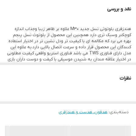
نقد و بررسی
هندزفری بلوتوثی نسل جدید M30 علاوه بر ظاهر زیبا وجذاب اندازه
کوچکتر وسبک تری دارد همچنین این محصول از بلوتوث نسل پنجم
بهره می برد که مکالمه ای با کیفیت تر ودل نشین تر در اختیار استفاده
کنندگان این محصول قرار داده و سرعت اتصال بالایی دارد.به علاوه این
مدل دارای فناوری TWS می باشد فناوری استریو واقعی کیفیت مطلوبی
در اختیار علاقه مندان به شنیدن موسیقی با کیفت و دوست داران بازی
های یارانه ای قرار میدهد.علاوه بر این این هندزفری با باطری پاوربانک
300Ma سرعت بالایی در شارژ گوشی ها داشته و همچنین می توانید از
آن به عنوان یک پاوربانک با قدرت برای شارژ گوشی خود استفاده
نظرات
کنید.ظاهر زیبا و جذاب این دستگاه بسیار چشم نواز می باشد.شما می
توانید با مشاهده صفحه LED زیبای آن از مقدار شارژ پاوربانک و گوشی
های هندزفری خود مطلع شوید.همچنین گوشی های کوچک و بسیار
سبک این مدل کاملا لمسی است و میتوان با لمس آن گوشی ها را
خاموش و یا روشن نمود همچنین میتوان به راحتی با لمس گوشی ها
دسته‌بندی
:
هدفون، هدست و هندزفری
می توان وصل وقطع مکالمه و یا شروع و توقف موسیقی را کنترل نمود
و حتی به راحتی با دوبار لمس هر طرف موسیقی قبل یا بعد را پخش
کرد.همچنین این هندزفری مجهز به فناوری enc میباشد که باعث حذف
نویز میشود