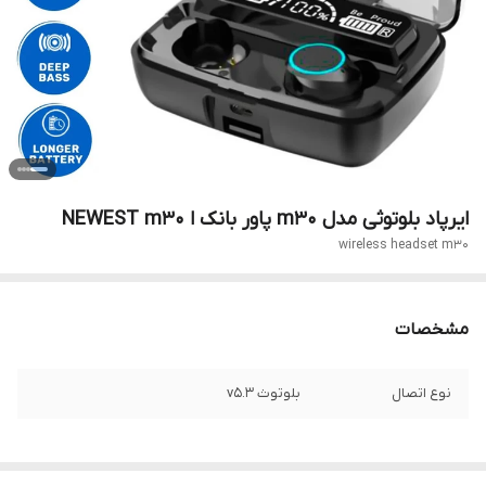
ایرپاد بلوتوثی مدل m30 پاور بانک ا NEWEST m30
wireless headset m30
مشخصات
نوع اتصال
بلوتوث v5.3