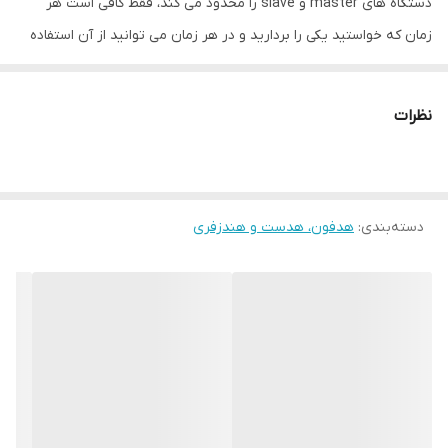
دستگاه های master و slave را محدود می کند، فقط کافی است هر
زمان که خواستید یکی را بردارید و در هر زمان می توانید از آن استفاده
کنید نسل سوم موتور حذف نویز هوشمند سطح ACC/SBC می تواند
نویز را با توجه به منبع صدا معکوس کرده و مشکل کف نویز بلوتوث را
نظرات
حل کند. تاخیر کم در حالت بازی، زمان پاسخگویی 40 میلی ثانیه، تاخیر
0.040 ثانیه در حالت بازی، یک هدست خوب برای انجام بازی. درصد شارژ
هر دو ایرباد به موقع نمایش داده می شود، بدون باز کردن درپوش قابل
دسته‌بندی
:
هدفون، هدست و هندزفری
مشاهده است. هدفون ها می توانند 6 ساعت کار کنند، می توانند 4-6 بار
در جعبه شارژ شوند. این نوع هدفون بلوتوثی چندکاره است . شما به
راحتی می توانید با امکانات لمسی گوشی کلیه ی نیازهای خود اعم از قطع
و وصل کردن مکالمه ، کم و زیاد کردن صدا ، پلی و استاپ کردن و
تعویض موسیقی را انجام دهید. ایرپاد گیمینگ مدل M28 دارای یک
صفحه ی LED برای نمایش وضعیت شارژ باتری است . یک محفظه ی
شارژ به ظرفیت 2000 میلی آمپر ساعت دارد که به راحتی می توانید تا 5