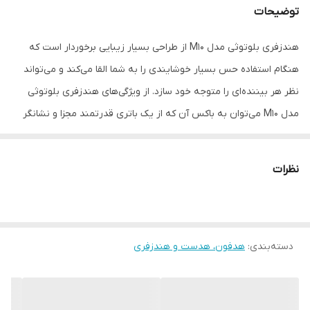
توضیحات
هندزفری بلوتوثی مدل M10 از طراحی بسیار زیبایی برخوردار است که
هنگام استفاده حس بسیار خوشایندی را به شما القا می‌کند و می‌تواند
نظر هر بیننده‌ای را متوجه‌ خود سازد. از ویژگی‌های هندزفری بلوتوثی
مدل M10 می‌توان به باکس آن که از یک باتری قدرتمند مجزا و نشانگر
LED آن برخوردار می باشد اشاره نمود که اطلاعاتی در مورد میزان شارژ
باقیمانده در باتری را نشان می‌دهد. دکمه‌های تعبیه شده در پشت
نظرات
گوشی‌ها از نوع لمسی می‌باشند که علاوه بر ایجاد زیبایی بیشتر موجب
می‌شود تا استفاده از این محصول امری راحت و ساده باشد و تنها با یک
لمس ساده به تماس‌ها پاسخ دهید و یا آن‌ها را رد کنید و از امکانات
دسته‌بندی
:
هدفون، هدست و هندزفری
دیگر این محصول بهره‌مند شوید. این محصول قابلیت اتصال به انواع
موبایل های اندروید و آیفون را دارد.