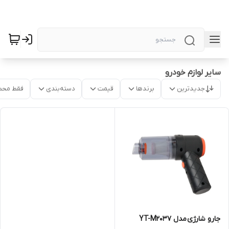
سایر لوازم خودرو
جدیدترین
برندها
قیمت
دسته‌بندی
فقط محص
جارو شارژی مدل YT-M2037